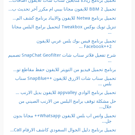
تحميل برنامج زيادة متابعين سناب شات للايفون اضافات...
تحميل BBM 2 للايفون مجانا بيبي ام مكرر آخر تحديث ب...
تحميل برنامج Netwa للايفون والايباد برنامج كشف الم...
تنزيل تويك بوكس Tweakbox لتحميل برامج البلس مجانا
...
تحميل برنامج فيس بوك بلس عربي للايفون
Facebook++2 ...
شرح تفعيل فلاتر سناب شات SnapChat Geofilter تصميم
...
برنامج تحميل فيديو من التويتر للايفون حفظ مقاطع تو...
تحميل سناب شات الازرق للايفون ++SnapBlue سناب
بلس ...
تحميل برنامج الوادي appvalley للايفون بديل الارنب ...
حل مشكلة توقف برامج البلس من الارنب الصيني من
خلال...
تحميل واتس اب بلس للايفون Whatsapp++ مجانا بدون
جل...
تحميل برنامج دليل الجوال السعودي كاشف الارقام Call...