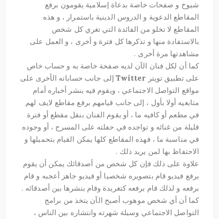
شيوخ و صفحات خاصة بدعاة إسلامية يقومون برفع
المقاطع الدعوية و الدروس الدينية باستمرار ، و هذه
المقاطع لا تخلو من الفائدة التي تغري كل شخص
بالاستفادة منها و تذكرها كل فترة و أخرى ، و العمل على
مشاهدتها مرة أخرى .
كما أن لكل فنان الآن لديه صفحة خاصة به و حساب خاص
على تطبيق تويتر
Twitter
إلى جانب حساباته الأخرى على
مواقع التواصل الاجتماعي ، ويقوم فيه بنشر أخباره أمام
متابعيه أولا بأول ، إلى جانب قيامهم برفع مقاطع لايف لهم
في مطعم أو كافيه ما ، أو يقوم الفنان بنقل مقطع أو فترة
قليلة من غنائه و تواجده في حفلته على المسرح ، أو وجوده
في مناسبة ما ، فهذه المقاطع كلها يمكن القيام بتحميلها و
الاحتفاظ بها لمن يريد ذلك .
علاوة على ذلك فإن كل شخص من أصدقائك يمكن أن يقوم
برفع فيديو قام بتصويره شخصيا أو فيديو جاهز أعجبه و قام
برفعه و لذلك قام برفعه كتغريدة وقام بنشرها بين أصدقائه .
كما أن أي شخص موهوب أصبح الآن يتخذ من برامج
التواصل الاجتماعي وسيلة شهرته وانتشاره بين الناس ،