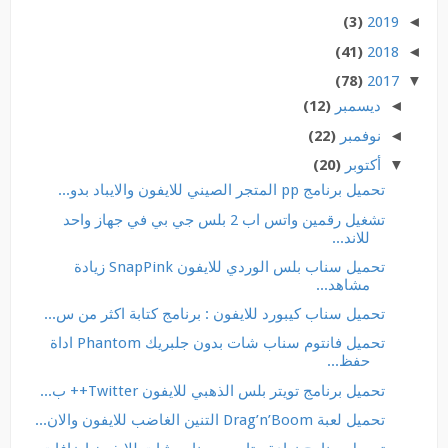
(3)
2019
◄
(41)
2018
◄
(78)
2017
▼
◄
ديسمبر
(12)
◄
نوفمبر
(22)
▼
أكتوبر
(20)
تحميل برنامج pp المتجر الصيني للايفون والايباد بدو...
تشغيل رقمين واتس اب 2 بلس جي بي في جهاز واحد
للاند...
تحميل سناب بلس الوردي للايفون SnapPink زيادة
مشاهد...
تحميل سناب كيبورد للايفون : برنامج كتابة اكثر من س...
تحميل فانتوم سناب شات بدون جلبريك Phantom اداة
حفظ...
تحميل برنامج تويتر بلس الذهبي للايفون Twitter++ ب...
تحميل لعبة Drag’n’Boom التنين الغاضب للايفون والان...