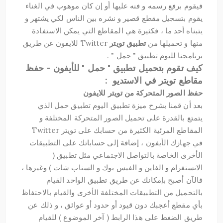
فيقوم برفع رسمه و فنه عليها أو إن كان موهوب في الغناء
يقوم بتسجيل مقطع قصير و نشره بين الناس لكي يشتهر و
يتبناه أحد ما ، فكثيرة هي المقاطع التي يمكن الاستفادة
منها و تحميلها من
تطبيق تويتر
Twitter للايفون عن طريق
برنامجنا لليوم تطبيق " حمل " .
كيف تقوم بتحميل تطبيق " حمل " للأيفون - حفظ
مقاطع تويتر في الاستديو :
حفظ الصور المتحركة من تويتر للايفون
بعد أن قمنا بشرح ميزة تطبيق اليوم تطبيق حمل الذي
يتمتع بالقدرة على تحميل الصور المتحركة المختلفة و
المقاطع المرئية الكثيرة من حسابك على تويتر Twitter
في جهازك الأيفون ، إضافة إلى حساباتك على التطبيقات
الأخرى الخاصة بالتواصل الاجتماعي مثل تطبيق (
الانستغرام و الفاين و الفيس بوك و السناب شات ) وغيرها ،
فالآن أصبح بإمكانك عن طريق تطبيق الواحد القيام
بالتحميل من التطبيقات المختلفة الأخرى والقيام بالاحتفاظ
بأي مقطع أعجبك دون قيود أو حدود أو عوائق ، و ذلك عن
طريق الضغط على هذا الرابط ( آخر الموضوع ) للقيام