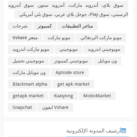
سوق بلاي، أندرويد ماركت، أندرويد ستور، سوق أندرويد
الرسمي، سوق Play، جوجل بلاي عربي، سوق بلي أمريكي
متاجر التطبيقات
كمبيوتر
شرحات
موبو ماركت البرتقالي
موبو ماركت
متجر Vshare
موبوجيني اندرويد
موبوجيني
موبو ماركت اندرويد
ون موبايل
موبوجيني كمبيوتر
موبوجيني تحميل
Aptoide store
ون موبايل ماركت
Blackmart alpha
get apk market
getapk market
Kuaiyong
MoboMarket
Vshare ايفون
Snapchat
أرشيف المدونة الإلكترونية