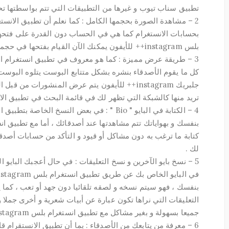
تطبيق سناب تيوب و غيرها من التطبيقات التي تتم بواسطتها تح
2 – مشاهدة الصورة بحجمها الكامل : كما نعلم أن تطبيق الانس
بحسابات الانستغرام كما هي في الحساب دون القدرة على فتحها أو
بلس instagram++ للأيفون يمكنك الآن القيام بفتحها في حجمها الطبيعي و رؤيتها واضحة و كبيرة في ذات الوقت .
3 – طريقة عرض مميزة : كما هو معروف في تطبيق انستغرام ا
كل ما يقوم الأصدقاء بنشره بشكل متتابع البوست يتلوه البوست 
جلبريك instagram++ للأيفون يتم عرض المنشورات 
تريد منها كالشبكة التي تظهر لك في قائمة البحث في تطبيق الا
4 – الكتابة في البايو " Bio " : في بعض النسخ الخ
كتابة ما ترغب به دون مشاكل أو قيود و التأكد من حسابات أصد
لك .
5 – نسخ بايو الآخرين و نسخ التعليقات : في حال أعجبك البايو
بنفسك ، فهو سيتم نسخه و لصقه تلقائيا دون جهد أو تعب ، كما ي
التعليقات التي نراها تكون عبارة عن أبيات شعرية و أخرى جملا و
جميعا بسهولة و بغير مشاكل مع تطبيق انستغرام بلس instagram++
6 – معرفة من يتابعك من الأصدقاء : بما أن تطبيق الانستقرام 