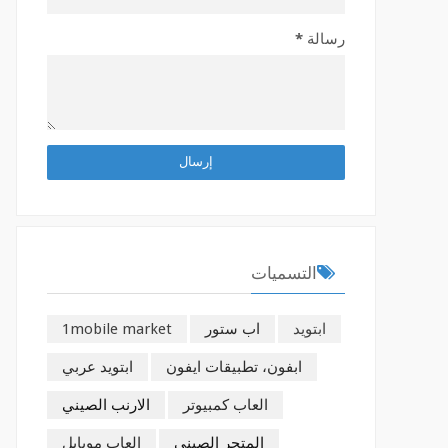
رسالة
*
التسميات
ابتويد
اب ستور
1mobile market
ابفون، تطبيقات ايفون
ابتويد عربي
العاب كمبيوتر
الارنب الصيني
المتجر الصيني
العاب موبايل