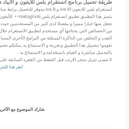
طريقة تحميل برنامج انستقرام بلس للايفون و الايباد instagram++ :
انستقرام بلس للايفون ios 10 و ios 11 متوفر للتحميل برابط مباشر .
يتميز هذا التطبيق ت
تجعل منها خيارا مميزا و مفضلا لدى كثير من المستخدمين حيث 
من الخصائص التي يحتاجها أي مستخدم لتطبيق الانستغرام خلال ت
التعب و التخلص من الذاكرة الممتلئة من البرامج الأخرى المسا
تقوموا بتحميل هذا التطبيق وتجربته و الاستمتاع به يمكنكم تحم
بالتحميل مباشرة و القيام باستخدامه و الاستمتاع به .
لا تنسى تنزيل متجر الارنب قبل الضغط من الفقرة السابقة على 
انقر هنا للتنز
شارك الموضوع مع الآخرين