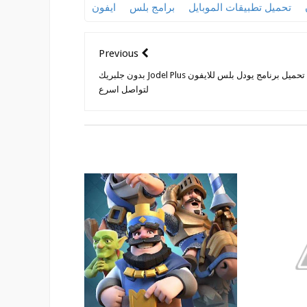
تحميل تطبيقات الموبايل
برامج بلس
ايفون
e
b
t
s
l
L
e
g
o
e
A
i
n
r
o
r
p
n
g
a
k
p
k
e
m
Previous
r
تحميل برنامج يودل بلس للايفون Jodel Plus بدون جلبريك
لتواصل اسرع