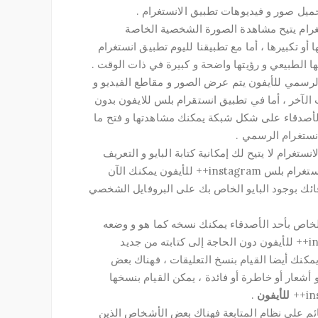
ميل صور و فيديوهات تطبيق الانستغرام .
تغرام يتيح مشاهدة الصورة الشخصية الخاصة
 تكبيرها ، أما مع تطبيقنا لليوم تطبيق انستغرام
لرسمي للأيفون يتم عرض الصور و مقاطع الفيديو و
الآخر ، أما في تطبيق انستقرام بلس للايفون بدون
من قبل الأصدقاء على شكل شبكة يمكنك مشاهدتها و فتح ما
نستغرام الرسمي .
اصة بتطبيق الانستغرام لا يتيح لك إمكانية كتابة البايو و التعريف
بنفسك و بهواياتك تتم مشاهدتها عند أصدقائك ، أما مع تطبيق انستغرام بلس instagram++ للأيفون يمكنك الآن
قائك بوجود البايو الخاص بك على البروفايل الشخصي
 الخاص بأحد الأصدقاء يمكنك نسخه كما هو و وضعه
في البايو الخاص بك عن طريق تطبيق انستغرام بلس instagram++ للأيفون دون الحاجة إلى كتابته من جديد
مكنك أيضا القيام بنسخ التعليقات ، فهناك بعض
 أشعار أو خاطرة أو فائدة ، يمكن القيام بنسخها
للأيفون
.
قائم على نظام المتابعة فهناك بعض الأشخاص الذين