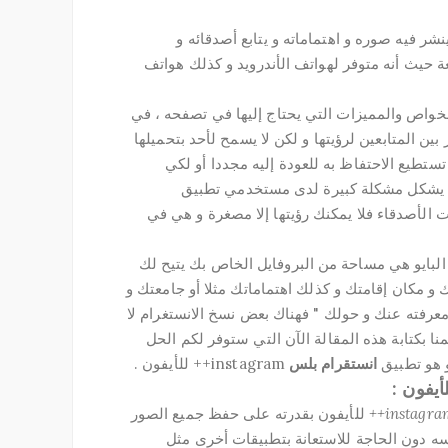
نشر فيه صوره و اهتماماته و يتابع أصدقائه و
حيث أنه متوفر لهواتف الأندرويد و كذلك هواتف
الخواص والمميزات التي يحتاج إليها في تصفحه ، في
 بين المتابعين لرؤيتها و لكن لا يسمح لأحد بتحميلها
تستطيع الاحتفاظ به للعودة إليه مجددا أو لكي
ذا يشكل مشكلة كبيرة لدى مستخدمي تطبيق
ت الأصدقاء فلا يمكنك رؤيتها إلا مصغرة و هي في
" البايو هي مساحة من البروفايل الخاص بك يتيح لك
مكان إقامتك و كذلك اهتماماتك مثلا أو جامعتك و
عرفته عنك و حولك " فهناك بعض نسخ الانستغرام لا
قمنا بكتابة هذه المقالة الآن التي ستوفر لكم الحل
و هو تطبيق
انستقرام بلس
instagram++ للأيفون .
للأيفون بقدرته على حفظ جميع الصور
فسه دون الحاجة للاستعانة بتطبيقات أخرى مثل