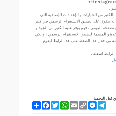
طبيق انستغرام بلس instagram++ للأيفون بالكثير من الخيارات و الإعدادات الإضافية التي
أنه يتفوق على تطبيق الانستغرام الرسمي في كثير
صفحه اليومي ، فهو يوفر عليه الكثير من الجهد و
عدة و المتممة لتطبيق الانستقرام الرسمي ، و لكي
يله من خلال هذا الضغط على هذا الرابط ليقوم
الرابط اسفله .
يل
 قبل التحميل
S
F
T
W
E
C
M
T
h
a
w
h
m
o
e
e
a
c
i
a
a
p
s
l
r
e
t
t
i
y
s
e