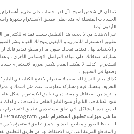
كما أن كل شخص أصبح الآن لديه حساب على تطبيق
أنستغرام
ي
الحسابات المفضلة له فقد حظي تطبيق الانستغرام بشهرة واسعة 
الأيفون أيضا .
غير أن هناك من لا يعجبه هذا التطبيق بسبب فقدانه للكثير من 
تطبيق الانستغرام للأندرويد و الآيفون يتيح لك القيام بنشر الصور
و الاحتفاظ بها ، فعندما تعجبك صورة ما أو مقطع فيديو فإنك لن 
تشاركه أصدقائك على مواقع التواصل الاجتماعي الأخرى ، و ه
انستغرام ، كذلك لا يمكنك القيام بتكبير صورة الانستغرام حسابا
وضعها في التطبيق .
كذلك بعض النسخ الخاصة بالانستقرام لا تتيح الكتابة في البايو 
التعريف بنفسك فيه ومشاركة معلومات عنك مثل اسمك و عمرك و 
ما تريد من أصدقائك و مستخدمي تطبيق الانستغرام بشكل عام م
تتيح الكتابة في البايو أو نسخ البايو الخاص بالأصدقاء ، و لذلك 
لجميع هذه المشاكل التي تقلق مستخدمي تطبيق الانستغرام ، 
ما هي ميزات تطبيق انستغرام بلس instagram++ للأيفون :
1 – حفظ الصور و مقاطع الفيديو : يتميز تطبيق
انستقرام بلس instagram++
و المقاطع المرئية التي تريد الاحتفاظ بها عن طريق التطبيق ن