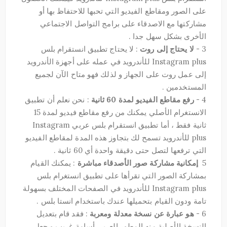
على الصور ومقاطع الفيديو التي تحبها للاحتفاظ بها أو
مشاركتها مع الاصدقاء على برامج التواصل الاجتماعي
الأخرى بشكل سهل جدا .
3 -
لا يحتاج إلى روت
: لا يحتاج تطبيق انستقرام بلس
Instagram plus للأندرويد في عمله على أجهزة الأندرويد
إلى عمل روت على الجهاز و لذلك فهو متاح الآن لجميع
المستخدمين .
4 -
رفع مقاطع الفيديو لمدة 60 ثانية
: نحن نعلم أن تطبيق
الانستغرام الأصلي يمكنك من رفع مقاطع فيديو لمدة 15
ثانية فقط ، أما تطبيق انستقرام بلس عربي Instagram
plus للأندرويد تسمح لك بتجاوز هذه المدة لمقاطع الفيديو
التي ترفعها لتصل حتى دقيقة واحدة أي 60 ثانية .
5
إمكانية مشاركة صور الأصدقاء مباشرة
: يمكنك القيام
بمشاركة الصور التي تقرأها على تطبيق انستغرام بلس
Instagram plus للأندرويد في الصفحات المختلف بسهولة
تامة ودون القيام بتحميلها عندك باستخدام انستا بلس .
6 -
هو عبارة عن نسخة معدلة ومعربة
: فقد قام بتعديل
النسخة الأصلية منه المطور العربي أسامة غريب و جعل