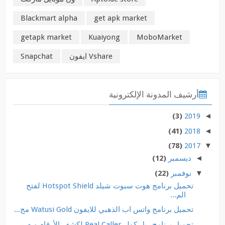
Blackmart alpha
get apk market
getapk market
Kuaiyong
MoboMarket
Vshare ايفون
Snapchat
أرشيف المدونة الإلكترونية
(3)
2019
◄
(41)
2018
◄
(78)
2017
▼
◄
ديسمبر
(12)
▼
نوفمبر
(22)
تحميل برنامج هوت سبوت شيلد Hotspot Shield لفتح
الم...
تحميل برنامج واتس اب الذهبي للايفون Watusi Gold مج...
تحميل برنامج ريل كولر Real Caller لكشف الأرقام و ه...