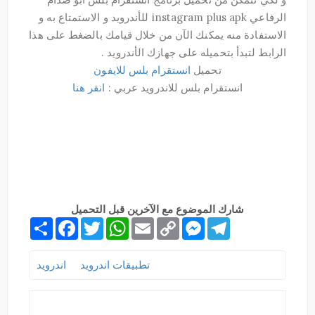
الرفاعي instagram plus apk للأندرويد و الاستمتاع به و
الاستفادة منه يمكنك الآن من خلال قيامك بالضغط على هذا
الرابط لتبدأ بتحميله على جهازك الأندرويد .
تحميل
انستقرام بلس للايفون
انستقرام بلس للاندرويد عربي :
انقر هنا
شارك الموضوع مع الآخرين قبل التحميل
S
F
T
W
E
C
M
T
h
a
w
h
m
o
e
e
a
c
i
a
a
p
s
l
r
e
t
t
i
y
s
e
تطبيقات اندرويد
اندرويد
e
b
t
s
l
L
e
g
o
e
A
i
n
r
o
r
p
n
g
a
k
p
k
e
m
r