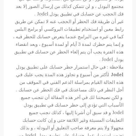
مجتمع اليودل ، و لن تتمكن كذلك من إرسال الصور إلا بعد
فك الحجب عن حسابك في تطبيق يودل Jodel .
غير أن طريقة فك الحظر أو الحجب عنه لا تمكن عن طريق
رابط معين أو استخدام تطبيقات البروكسي أو برامج البلس
كما في غيره من البرامج عندما يتعرض حسابك للحظر فيه ،
و إنما يتم حظرك لمدة 3 أيام أو لمدة أسبوع ، وبعد انقضاء
هذه الفترة يجب أن يتم إلغاء الحظر عن حسابك في تطبيق
يودل Jodel .
ملاحظة : في حال استمرار حظر حسابك على تطبيق يودل
Jodel
لأكثر من أسبوع و تجاوز هذه المدة يجب عليك في
هذه الحالة القيام بمراسلة الدعم الفني في الموقف من
أجل النظر في ذلك مساعدتك في فك الحظر عن حسابك .
و لكن نصيحتنا لك في آخر هذه المقالة أن تتجنب جميع
الأسباب التي تؤدي إلى حظر حسابك في تطبيق يودل
Jodel و قد سبق أن أشرنا إليها ، كذلك تجنب جميع
التعليقات المسيئة وغير اللائقة حتى و إن كانت حسابك
مجهولا ولا يتم معرفة صاحب التعليق أو اليودلة ، و بذلك
تضمن استمرار عمل حسابك على تطبيق يودل Jodel من