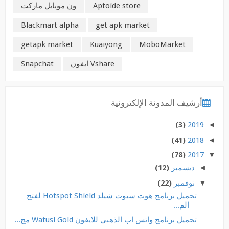
Aptoide store
ون موبايل ماركت
Blackmart alpha
get apk market
getapk market
Kuaiyong
MoboMarket
Vshare ايفون
Snapchat
أرشيف المدونة الإلكترونية
(3)
2019
◄
(41)
2018
◄
(78)
2017
▼
◄
ديسمبر
(12)
▼
نوفمبر
(22)
تحميل برنامج هوت سبوت شيلد Hotspot Shield لفتح
الم...
تحميل برنامج واتس اب الذهبي للايفون Watusi Gold مج...