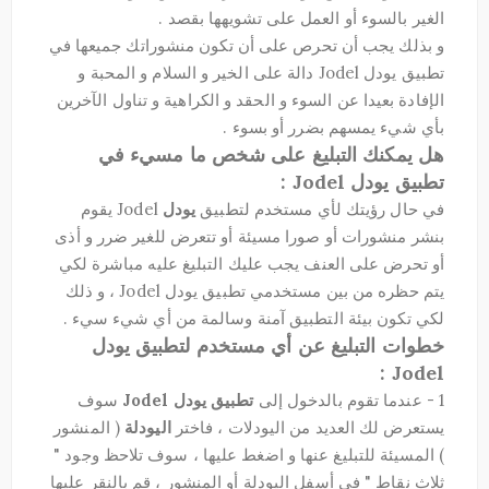
الغير بالسوء أو العمل على تشويهها بقصد .
و بذلك يجب أن تحرص على أن تكون منشوراتك جميعها في
تطبيق يودل Jodel دالة على الخير و السلام و المحبة و
الإفادة بعيدا عن السوء و الحقد و الكراهية و تناول الآخرين
بأي شيء يمسهم بضرر أو بسوء .
هل يمكنك التبليغ على شخص ما مسيء في
تطبيق يودل Jodel :
في حال رؤيتك لأي مستخدم لتطبيق
يودل
Jodel يقوم
بنشر منشورات أو صورا مسيئة أو تتعرض للغير ضرر و أذى
أو تحرض على العنف يجب عليك التبليغ عليه مباشرة لكي
يتم حظره من بين مستخدمي تطبيق يودل Jodel ، و ذلك
لكي تكون بيئة التطبيق آمنة وسالمة من أي شيء سيء .
خطوات التبليغ عن أي مستخدم لتطبيق يودل
Jodel :
1 - عندما تقوم بالدخول إلى
تطبيق يودل Jodel
سوف
يستعرض لك العديد من اليودلات ، فاختر
اليودلة
( المنشور
) المسيئة للتبليغ عنها و اضغط عليها ، سوف تلاحظ وجود "
ثلاث نقاط " في أسفل اليودلة أو المنشور ، قم بالنقر عليها