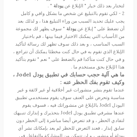
لتختار بعد ذلك خيار " الإبلاغ عن
يودلة
" .
2 - لكي تقوم بالتبليغ عن شخص ما بشكل وافي و كامل
يجب عليك تحديد السبب من وراء التبليغ هذا ، و لذلك بعد
أن تضغط على " إبلاغ عن
يودلة
" سوف يظهر لك مجموعة
من الأسباب التي يمكنك الاختيار فيما بينها ، قم باختيار
السبب المناسب ، و بعد ذلك سوف تظهر لك رسالة لتأكيد
الإبلاغ الذي تقوم به في حال كنت مخطئا يمكنك أن تتراجع ،
و في حال كنت متأكدا قم بالضغط على " نعم " تقوم بتأكيد
هذا الإبلاغ بحق مستخدم ما .
ما هي آلية حجب حسابك في تطبيق يودل Jodel ،
وكيف تقوم بفك الحظر عنه :
عندما تقوم بنشر منشورات غير أخلاقية أو غير لائقة و غير
مناسبة وتحرض على العنف سوف يقوم مستخدمي تطبيق
اليودل Jodel بالإبلاغ عن منشوراتك فيه ، فسوف يقوم
عندها مشرفي تطبيق يودل Jodel بتحذيرك و إنذارك تنبيهك
لتفادي الحظر ، و قد تتعرض أيضا مباشرة إلى الحظر دون
سابق إنذار ، فعند التعرض للحظر لم يعد بإمكانك نشر أي
يودلة أو منشور ، و لن تتمكن من المشاركة والتفاعل في