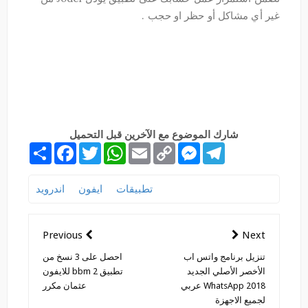
غير أي مشاكل أو حظر او حجب .
شارك الموضوع مع الآخرين قبل التحميل
S
F
T
W
E
C
M
T
h
a
w
h
m
o
e
e
a
c
i
a
a
p
s
l
r
e
t
t
i
y
s
e
تطبيقات
ايفون
اندرويد
e
b
t
s
l
L
e
g
o
e
A
i
n
r
o
r
p
n
g
a
k
p
k
e
m
Previous
Next
r
تنزيل برنامج واتس اب
احصل على 3 نسخ من
الأخصر الأصلي الجديد
تطبيق bbm 2 للايفون
WhatsApp 2018 عربي
عثمان مكرر
لجميع الاجهزة