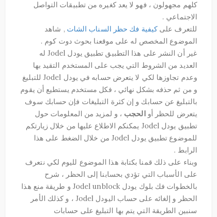
كلهم مجهولون ، فهو لا يعد كغيره من تطبيقات التواصل
الاجتماعي .
للتعرف على
كيفية فك حظر السناب الشات
, شاهد
الموضوع المخصص له على موقعنا بحوث دوت كوم .
غير أن النشر على هذا التطبيق تطبيق يودل Jodel له
العديد من الشروط التي يجب على المستخدم التقيد بها
وعدم تجاوزها لكي لا يتعرض حسابه في يودل Jodel للتبليغ
و من ثم حذفه بشكل نهائي ، فكل مستخدم يستطيع أن يقوم
بالتبليغ عن حسابك و إن كثرة التبليغات فإن حسابك سوف
يتعرض للحظر أو
الحجب
، و لمزيد من المعلومات حول
تطبيق يودل Jodel يمكنكم الاطلاع عليها من خلال زيارتكم
للموضوع تطبيق يودل Jodel من خلال الضغط على هذا
الرابط .
وبناء على ذلك قمنا بكتابة هذا الموضوع لليوم لكي نتعرف
على الأسباب التي تؤدي بحسابنا إلى الحظر ، شرح
بالخطوات فك بلوك يودل Jodel unblock و طريقة منع هذا
الحظر و إلغائه على حساب اليودل Jodel ، و كذلك الأمر
سنبين الطريقة التي يتم بها التبليغ على حسابات